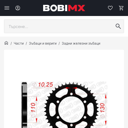
Части
Зъбаци и вериги
Задни железни зъбаци