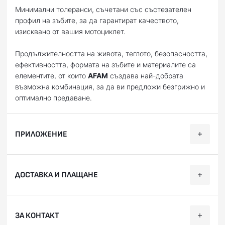
Минимални толеранси, съчетани със състезателен
профил на зъбите, за да гарантират качеството,
изисквано от вашия мотоциклет.
Продължителността на живота, теглото, безопасността,
ефективността, формата на зъбите и материалите са
елементите, от които
AFAM
създава най-добрата
възможна комбинация, за да ви предложи безгрижно и
оптимално предаване.
ПРИЛОЖЕНИЕ
Категория
Марка
Модел
Години
ДОСТАВКА И ПЛАЩАНЕ
GSX-R
Пистов
SUZUKI
2009, 2010, 2011, 2012, 20
1000
Ние, от BobiMX.com, се стремим към бързина и
GSX-R
ЗА КОНТАКТ
професионализъм при доставката на Вашите поръчки,