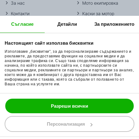
За нас
Мото екипировка
Контакти
Каски за мотор
Съгласие
Детайли
За приложението
Методи доставка
Ботуши за мотор
Начини плащане
Гуми за мотор
Настоящият сайт използва бисквитки
Връщане на стока
Очила за мотор
Използваме „бисквитки“, за да персонализираме съдържанието и
Общи условия
Раници за мотор
рекламите, да предоставяме функции на социални медии и да
анализираме трафика си. Също така споделяме информация за
начина, по който използвате сайта ни, с партньорските си
Поверителност
Ръкавици за мотор
социални медии, рекламните си партньори и партньори за анализ,
които може да я комбинират с друга предоставена им от Вас
Политика за бисквитки
Части за мотор
информация или с такава, която са събрали от ползването от
Ваша страна на услугите им.
Блог
Разреши всички
088 200 7002
shop@bobimx.com
Персонализация
гр. Севлиево (П.К. 5400)