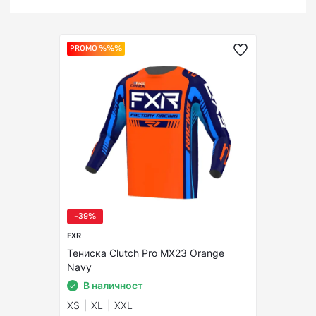
PROMO %%%
-39%
FXR
Тениска Clutch Pro MX23 Orange
Navy
В наличност
XS
XL
XXL