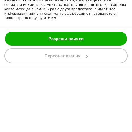
начина, по който използвате сайта ни, с партньорските си
Поверителност
Ръкавици за мотор
социални медии, рекламните си партньори и партньори за анализ,
които може да я комбинират с друга предоставена им от Вас
Политика за бисквитки
Части за мотор
информация или с такава, която са събрали от ползването от
Ваша страна на услугите им.
Блог
Разреши всички
088 200 7002
shop@bobimx.com
Персонализация
гр. Севлиево (П.К. 5400)
ул."Стоян Бъчваров" №4
АБОНИРАЙТЕ СЕ ЗА НАШИЯ БЮЛЕТИН
Абонирайки се за бюлетина приемате
общите условия
АБОНАМЕНТ