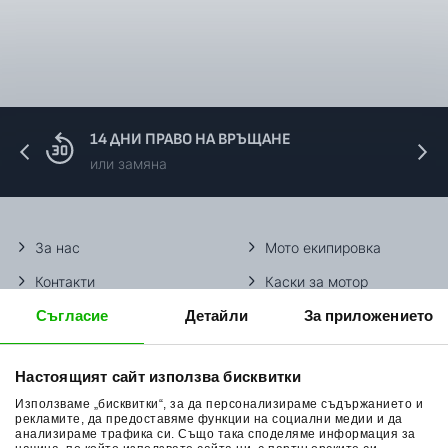
14 ДНИ ПРАВО НА ВРЪЩАНЕ
или замяна
За нас
Мото екипировка
Контакти
Каски за мотор
Съгласие
Детайли
За приложението
Методи доставка
Ботуши за мотор
Начини плащане
Гуми за мотор
Настоящият сайт използва бисквитки
Връщане на стока
Очила за мотор
Използваме „бисквитки“, за да персонализираме съдържанието и
Общи условия
Раници за мотор
рекламите, да предоставяме функции на социални медии и да
анализираме трафика си. Също така споделяме информация за