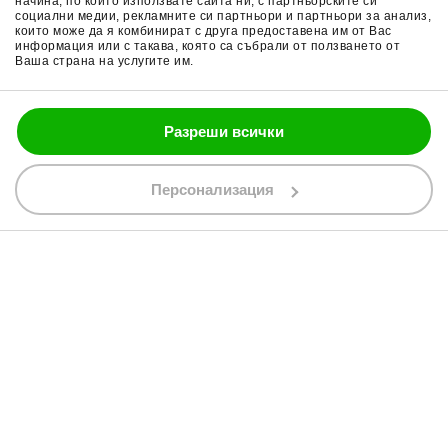
начина, по който използвате сайта ни, с партньорските си
Поверителност
Ръкавици за мотор
социални медии, рекламните си партньори и партньори за анализ,
които може да я комбинират с друга предоставена им от Вас
Политика за бисквитки
Части за мотор
информация или с такава, която са събрали от ползването от
Ваша страна на услугите им.
Блог
Разреши всички
088 200 7002
shop@bobimx.com
Персонализация
гр. Севлиево (П.К. 5400)
ул."Стоян Бъчваров" №4
АБОНИРАЙТЕ СЕ ЗА НАШИЯ БЮЛЕТИН
Абонирайки се за бюлетина приемате
общите условия
АБОНАМЕНТ