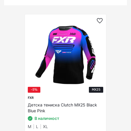
-5%
MX25
FXR
Детска тениска Clutch MX25 Black
Blue Pink
В наличност
M
L
XL