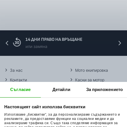
14 ДНИ ПРАВО НА ВРЪЩАНЕ
или замяна
За нас
Мото екипировка
Контакти
Каски за мотор
Съгласие
Детайли
За приложението
Методи доставка
Ботуши за мотор
Начини плащане
Гуми за мотор
Настоящият сайт използва бисквитки
Връщане на стока
Очила за мотор
Използваме „бисквитки“, за да персонализираме съдържанието и
Общи условия
Раници за мотор
рекламите, да предоставяме функции на социални медии и да
анализираме трафика си. Също така споделяме информация за