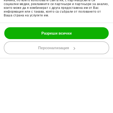
начина, по който използвате сайта ни, с партньорските си
Поверителност
Ръкавици за мотор
социални медии, рекламните си партньори и партньори за анализ,
които може да я комбинират с друга предоставена им от Вас
Политика за бисквитки
Части за мотор
информация или с такава, която са събрали от ползването от
Ваша страна на услугите им.
Блог
Разреши всички
088 200 7002
shop@bobimx.com
Персонализация
гр. Севлиево (П.К. 5400)
ул."Стоян Бъчваров" №4
АБОНИРАЙТЕ СЕ ЗА НАШИЯ БЮЛЕТИН
Абонирайки се за бюлетина приемате
общите условия
АБОНАМЕНТ