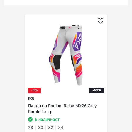
-5%
MX26
FXR
Панталон Podium Relay MX26 Grey
Purple Tang
В наличност
28
30
32
34