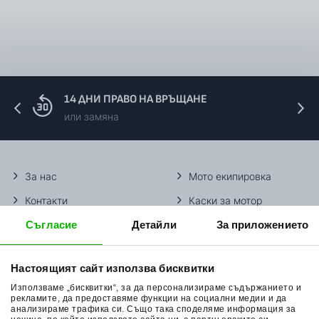
14 ДНИ ПРАВО НА ВРЪЩАНЕ
или замяна
За нас
Мото екипировка
Контакти
Каски за мотор
Съгласие
Детайли
За приложението
Методи доставка
Ботуши за мотор
Начини плащане
Гуми за мотор
Настоящият сайт използва бисквитки
Връщане на стока
Очила за мотор
Използваме „бисквитки“, за да персонализираме съдържанието и
Общи условия
Раници за мотор
рекламите, да предоставяме функции на социални медии и да
анализираме трафика си. Също така споделяме информация за