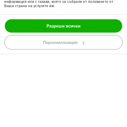
информация или с такава, която са събрали от ползването от
Ваша страна на услугите им.
Блог
Разреши всички
088 200 7002
shop@bobimx.com
Персонализация
гр. Севлиево (П.К. 5400)
ул."Стоян Бъчваров" №4
АБОНИРАЙТЕ СЕ ЗА НАШИЯ БЮЛЕТИН
Абонирайки се за бюлетина приемате
общите условия
АБОНАМЕНТ