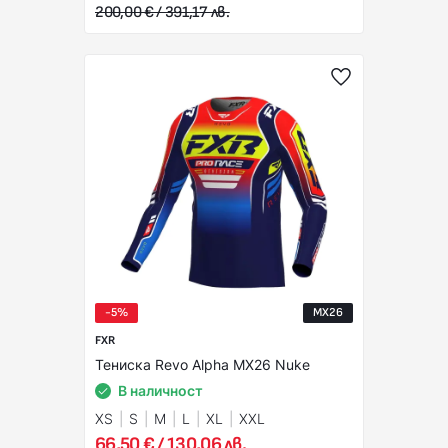
200,00 € / 391,17 лв.
-5%
MX26
FXR
Тениска Revo Alpha MX26 Nuke
В наличност
XS
S
M
L
XL
XXL
66,50 € / 130,06 лв.