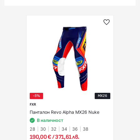
-5%
MX26
FXR
Панталон Revo Alpha MX26 Nuke
В наличност
28
30
32
34
36
38
190,00 € / 371,61 лв.