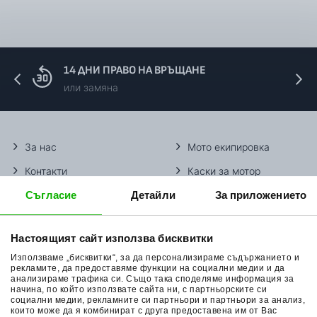
14 ДНИ ПРАВО НА ВРЪЩАНЕ
или замяна
За нас
Мото екипировка
Контакти
Каски за мотор
Съгласие
Детайли
За приложението
Методи доставка
Ботуши за мотор
Начини плащане
Гуми за мотор
Настоящият сайт използва бисквитки
Връщане на стока
Очила за мотор
Използваме „бисквитки“, за да персонализираме съдържанието и
Общи условия
Раници за мотор
рекламите, да предоставяме функции на социални медии и да
анализираме трафика си. Също така споделяме информация за
начина, по който използвате сайта ни, с партньорските си
Поверителност
Ръкавици за мотор
социални медии, рекламните си партньори и партньори за анализ,
които може да я комбинират с друга предоставена им от Вас
Политика за бисквитки
Части за мотор