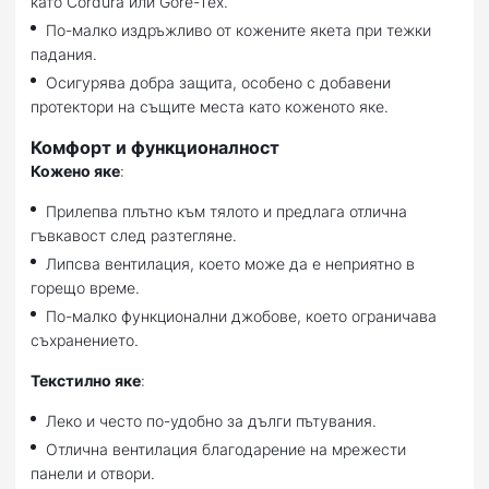
като Cordura или Gore-Tex.
По-малко издръжливо от кожените якета при тежки
падания.
Осигурява добра защита, особено с добавени
протектори на същите места като коженото яке.
Комфорт и функционалност
Кожено яке
:
Прилепва плътно към тялото и предлага отлична
гъвкавост след разтегляне.
Липсва вентилация, което може да е неприятно в
горещо време.
По-малко функционални джобове, което ограничава
съхранението.
Текстилно яке
:
Леко и често по-удобно за дълги пътувания.
Отлична вентилация благодарение на мрежести
панели и отвори.