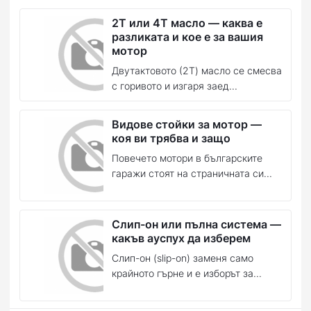
2T или 4T масло — каква е
разликата и кое е за вашия
мотор
Двутактовото (2T) масло се смесва
с горивото и изгаря заед...
Видове стойки за мотор —
коя ви трябва и защо
Повечето мотори в българските
гаражи стоят на страничната си...
Слип-он или пълна система —
какъв ауспух да изберем
Слип-он (slip-on) заменя само
крайното гърне и е изборът за...