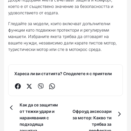
което е от съществено значение за безопасността и
удоволствието от ездата.
Гледайте за модели, които включват допълнителни
функции като подвижни протектори и регулируеми
маншети. Избраните якета трябва да отговарят на
вашите нужди, независимо дали карате пистов мотор,
туристически мотор или сте в мотокрос среда.
Хареса ли ви статията? Споделете я с приятели
Как да се защитим
от тежки удари и
Офроуд аксесоари
наранявания с
за мотор: Какво ти
подходяща
трябва за
защитна
перфектно