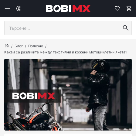
Блог
Полезно
Какви са разликите между текстилни и кожени мотоциклетни якета?