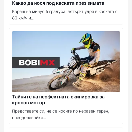
Какво да нося под каската през зимата
Караш на минус 5 градуса, вятърът удря в каската с
80 км/ч и...
Тайните на перфектната екипировка за
кросов мотор
Представете си, че се носите по неравен терен,
преодолявайки...