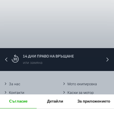
14 ДНИ ПРАВО НА ВРЪЩАНЕ
или замяна
За нас
Мото екипировка
Контакти
Каски за мотор
Съгласие
Детайли
За приложението
Методи доставка
Ботуши за мотор
Начини плащане
Гуми за мотор