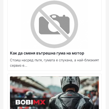
Как да сменя вътрешна гума на мотор
Стоиш насред пътя, гумата е спукана, а най-близкият
сервиз е...