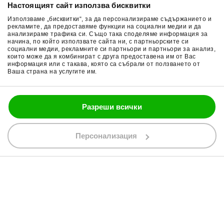
Настоящият сайт използва бисквитки
Връщане на стока
Очила за мотор
Използваме „бисквитки“, за да персонализираме съдържанието и
Общи условия
Раници за мотор
рекламите, да предоставяме функции на социални медии и да
анализираме трафика си. Също така споделяме информация за
начина, по който използвате сайта ни, с партньорските си
Поверителност
Ръкавици за мотор
социални медии, рекламните си партньори и партньори за анализ,
които може да я комбинират с друга предоставена им от Вас
Политика за бисквитки
Части за мотор
информация или с такава, която са събрали от ползването от
Ваша страна на услугите им.
Блог
Разреши всички
088 200 7002
shop@bobimx.com
Персонализация
гр. Севлиево (П.К. 5400)
ул."Стоян Бъчваров" №4
АБОНИРАЙТЕ СЕ ЗА НАШИЯ БЮЛЕТИН
Абонирайки се за бюлетина приемате
общите условия