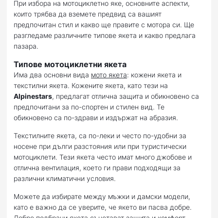
При избора на мотоциклетно яке, основните аспекти,
които трябва да вземете предвид са вашият
предпочитан стил и какво ще правите с мотора си. Ще
разгледаме различните типове якета и какво предлага
пазара.
Типове мотоциклетни якета
Има два основни вида
мото якета
: кожени якета и
текстилни якета. Кожените якета, като тези на
Alpinestars
, предлагат отлична защита и обикновено са
предпочитани за по-спортен и стилен вид. Те
обикновено са по-здрави и издържат на абразия.
Текстилните якета, са по-леки и често по-удобни за
носене при дълги разстояния или при туристически
мотоциклети. Тези якета често имат много джобове и
отлична вентилация, което ги прави подходящи за
различни климатични условия.
Можете да избирате между мъжки и дамски модели,
като е важно да се уверите, че якето ви пасва добре.
Добре подбрани якета съчетават защита и комфорт,