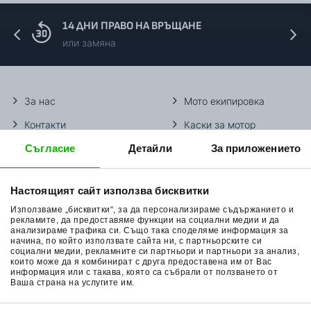
14 ДНИ ПРАВО НА ВРЪЩАНЕ
или замяна
За нас
Мото екипировка
Контакти
Каски за мотор
Съгласие
Детайли
За приложението
Методи доставка
Ботуши за мотор
Начини плащане
Гуми за мотор
Настоящият сайт използва бисквитки
Връщане на стока
Очила за мотор
Използваме „бисквитки“, за да персонализираме съдържанието и
Общи условия
Раници за мотор
рекламите, да предоставяме функции на социални медии и да
анализираме трафика си. Също така споделяме информация за
начина, по който използвате сайта ни, с партньорските си
Поверителност
Ръкавици за мотор
социални медии, рекламните си партньори и партньори за анализ,
които може да я комбинират с друга предоставена им от Вас
Политика за бисквитки
Части за мотор
информация или с такава, която са събрали от ползването от
Ваша страна на услугите им.
Блог