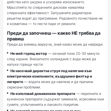
действа като шкурка и ускорява износването.
Мръсотията по спирачните дискове намалява
спирачната ефективност. Запушените радиаторни
решетки водят до прегряване. Редовното почистване не
е козметика — то пести пари от ремонти.
Преди да започнеш — какво НЕ трябва да
правиш
Преди да вземеш маркуча, знай какво може да навреди:
Не мий горещ мотор
— изчакай поне 20-30 минути
след каране. Внезапното охлаждане с вода може да
напука горещи части.
Не насочвай директна струя под налягане към
електрически компоненти, въздушния филтър и
лагерите
— водата може да навлезе и да причини
сериозни проблеми.
Не използвай домакински препарати
— перилните и
кухненски препарати съдържат химикали, агресивни към
гумите, уплътненията и лаковото покритие.
Не оставяй препарата да изсъхне върху