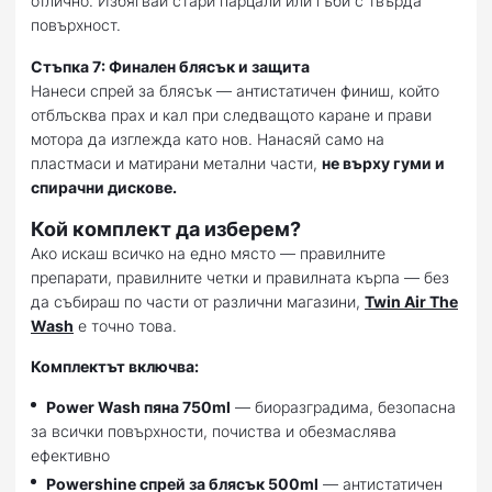
отлично. Избягвай стари парцали или гъби с твърда
повърхност.
Стъпка 7: Финален блясък и защита
Нанеси спрей за блясък — антистатичен финиш, който
отблъсква прах и кал при следващото каране и прави
мотора да изглежда като нов. Нанасяй само на
пластмаси и матирани метални части,
не върху гуми и
спирачни дискове.
Кой комплект да изберем?
Ако искаш всичко на едно място — правилните
препарати, правилните четки и правилната кърпа — без
да събираш по части от различни магазини,
Twin Air The
Wash
е точно това.
Комплектът включва:
Power Wash пяна 750ml
— биоразградима, безопасна
за всички повърхности, почиства и обезмаслява
ефективно
Powershine спрей за блясък 500ml
— антистатичен