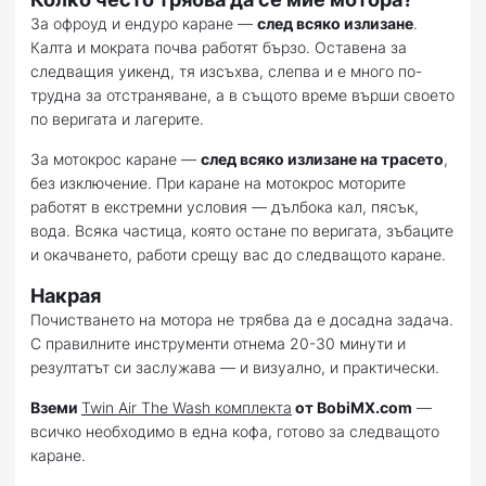
За офроуд и ендуро каране —
след всяко излизане
.
Калта и мократа почва работят бързо. Оставена за
следващия уикенд, тя изсъхва, слепва и е много по-
трудна за отстраняване, а в същото време върши своето
по веригата и лагерите.
За мотокрос каране —
след всяко излизане на трасето
,
без изключение. При каране на мотокрос моторите
работят в екстремни условия — дълбока кал, пясък,
вода. Всяка частица, която остане по веригата, зъбаците
и окачването, работи срещу вас до следващото каране.
Накрая
Почистването на мотора не трябва да е досадна задача.
С правилните инструменти отнема 20-30 минути и
резултатът си заслужава — и визуално, и практически.
Вземи
Twin Air The Wash комплекта
от BobiMX.com
—
всичко необходимо в една кофа, готово за следващото
каране.