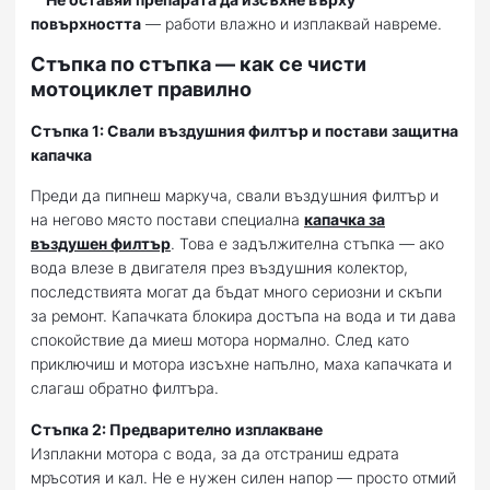
повърхността
— работи влажно и изплаквай навреме.
Стъпка по стъпка — как се чисти
мотоциклет правилно
Стъпка 1: Свали въздушния филтър и постави защитна
капачка
Преди да пипнеш маркуча, свали въздушния филтър и
на негово място постави специална
капачка за
въздушен филтър
. Това е задължителна стъпка — ако
вода влезе в двигателя през въздушния колектор,
последствията могат да бъдат много сериозни и скъпи
за ремонт. Капачката блокира достъпа на вода и ти дава
спокойствие да миеш мотора нормално. След като
приключиш и мотора изсъхне напълно, маха капачката и
слагаш обратно филтъра.
Стъпка 2: Предварително изплакване
Изплакни мотора с вода, за да отстраниш едрата
мръсотия и кал. Не е нужен силен напор — просто отмий