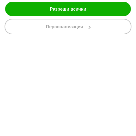
Разреши всички
088 200 7002
shop@bobimx.com
Персонализация
гр. Севлиево (П.К. 5400)
ул."Стоян Бъчваров" №4
АБОНИРАЙТЕ СЕ ЗА НАШИЯ БЮЛЕТИН
Абонирайки се за бюлетина приемате
общите условия
АБОНАМЕНТ