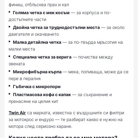
финиш, отблъсква прах и кал
Голяма четка с мек косъм
— за корпуса и по-
достъпните части
Двойна четка за труднодостъпни места
— за около
двигателя и окачването
Малка детайлна четка
— за по-твърда мръсотия на
малки места
Специална четка за верига
— почиства между
звената
Микрофибърна кърпа
— мека, попиваща, може да се
пере в пералня
Гъбичка с микропори
Пластмасова кофа с капак
— за съхранение и
пренасяне на целия кит
Twin Air
са марката, известна с въздушните си филтри
за мотокрос и ендуро — те разбират какво е нужно на
мотора след сериозно каране.
Колко често трябва да се мие мотора?