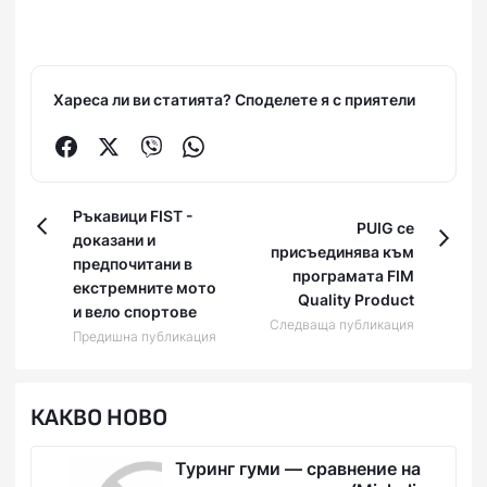
Хареса ли ви статията? Споделете я с приятели
Ръкавици FIST -
PUIG се
доказани и
присъединява към
предпочитани в
програмата FIM
екстремните мото
Quality Product
и вело спортове
Следваща публикация
Предишна публикация
КАКВО НОВО
Туринг гуми — сравнение на