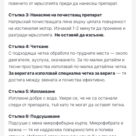
повечето от мръсотията преди да нанесеш препарат.
Стъпка 3: Нанасяне на почистващ препарат
Напръскай почистващата пяна върху цялата повърхност
на изстиналия мотор. Изчакай 1-2 минути да проникне и
разгради мръсотията.
Не оставяй да изсъхне.
Стъпка 4: Четкане
С подходяща четка обработи по-трудните места — около
двигателя, ауспуха, окачването. За по-малки детайли и
тесни пространства използвай по-малка детайлна четка.
За веригата използвай специална четка за верига
— тя
достига между звената и почиства ефективно.
Стъпка 5: Изплакване
Изплакни добре с вода. Увери се, че не са останали
следи от препарата, тъй като те могат да оставят петна.
Стъпка 6: Подсушаване
Подсуши с мека микрофибърна кърпа. Микрофибрата е
важна — тя не надрасква повърхностите и попива