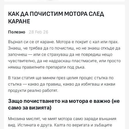
КАК ДА ПОЧИСТИМ МОТОРА СЛЕД
КАРАНЕ
Полезно
28 Feb 26
Върнал си се от каране. Мотора е покрит с кал или прах.
Знаеш, че трябва да го почистиш, но не знаеш откъде да
започнеш — или се страхуваш да не повредиш нещо
чувствително, да не надраскаш пластмасите, или просто
нямаш правилните препарати под ръка.
В тази статия ще минем през целия процес стъпка по
стъпка — какво да правиш, какво да избягваш и какви
продукти реално работят.
Защо почистването на мотора е важно (не
само за визията)
Мнозина мислят, че мият мотора само заради външния
вид. Истината е друга. Калта по веригата и зъбаците