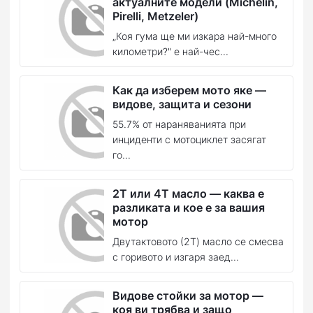
актуалните модели (Michelin,
Pirelli, Metzeler)
„Коя гума ще ми изкара най-много
километри?" е най-чес...
Как да изберем мото яке —
видове, защита и сезони
55.7% от нараняванията при
инциденти с мотоциклет засягат
го...
2T или 4T масло — каква е
разликата и кое е за вашия
мотор
Двутактовото (2T) масло се смесва
с горивото и изгаря заед...
Видове стойки за мотор —
коя ви трябва и защо