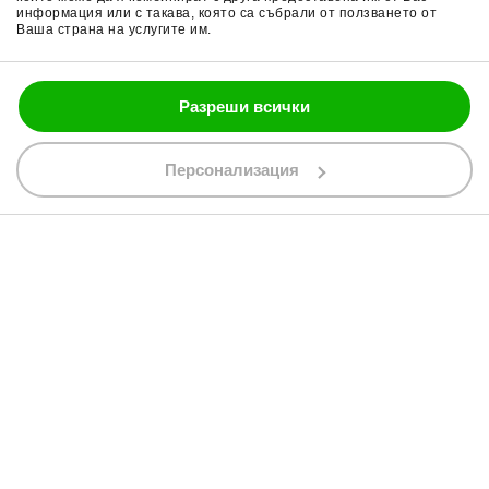
Политика за бисквитки
Части за мотор
информация или с такава, която са събрали от ползването от
Ваша страна на услугите им.
Блог
Разреши всички
088 200 7002
shop@bobimx.com
Персонализация
гр. Севлиево (П.К. 5400)
ул."Стоян Бъчваров" №4
АБОНИРАЙТЕ СЕ ЗА НАШИЯ БЮЛЕТИН
Абонирайки се за бюлетина приемате
общите условия
АБОНАМЕНТ