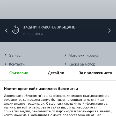
14 ДНИ ПРАВО НА ВРЪЩАНЕ
или замяна
За нас
Мото екипировка
Контакти
Каски за мотор
Съгласие
Детайли
За приложението
Методи доставка
Ботуши за мотор
Начини плащане
Гуми за мотор
Настоящият сайт използва бисквитки
Връщане на стока
Очила за мотор
Използваме „бисквитки“, за да персонализираме съдържанието и
Общи условия
Раници за мотор
рекламите, да предоставяме функции на социални медии и да
анализираме трафика си. Също така споделяме информация за
начина, по който използвате сайта ни, с партньорските си
Поверителност
Ръкавици за мотор
социални медии, рекламните си партньори и партньори за анализ,
които може да я комбинират с друга предоставена им от Вас